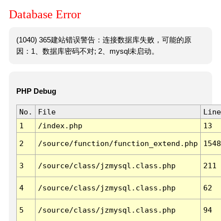
Database Error
(1040) 365建站错误警告：连接数据库失败，可能的原
因：1、数据库密码不对; 2、mysql未启动。
PHP Debug
No.
File
Line
1
/index.php
13
2
/source/function/function_extend.php
1548
3
/source/class/jzmysql.class.php
211
4
/source/class/jzmysql.class.php
62
5
/source/class/jzmysql.class.php
94